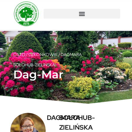
OSTO
/
CZŁONKOWIE
/
DAGMARA
SOŁOHUB-ZIELIŃSKA
Dag-Mar
DAGMARA
SOŁOHUB-
ZIELIŃSKA