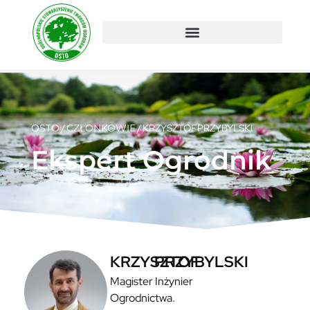
OSTO
/
CZŁONKOWIE
/
KRZYSZTOF
PRZYBYLSKI
Ekspert Ogrodnik
KRZYSZTOF
PRZYBYLSKI
Magister Inżynier
Ogrodnictwa.