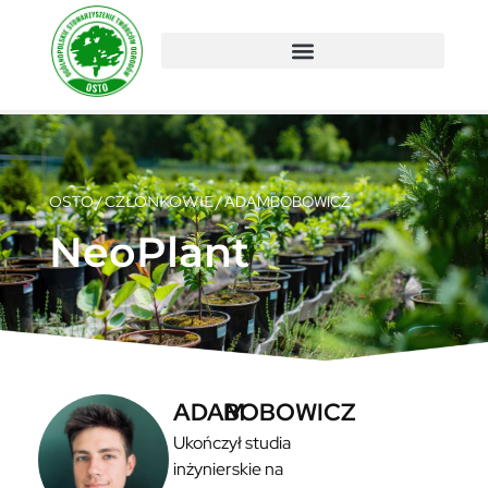
OSTO
/
CZŁONKOWIE
/
ADAM
BOBOWICZ
NeoPlant
ADAM
BOBOWICZ
Ukończył studia
inżynierskie na