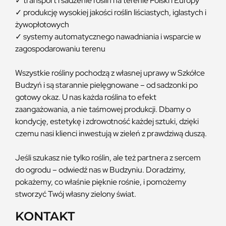
✓ transport i sadzenie roślin na terenie Polski i Europy
✓ produkcję wysokiej jakości roślin liściastych, iglastych i
żywopłotowych
✓ systemy automatycznego nawadniania i wsparcie w
zagospodarowaniu terenu
Wszystkie rośliny pochodzą z własnej uprawy w Szkółce
Budzyń i są starannie pielęgnowane – od sadzonki po
gotowy okaz. U nas każda roślina to efekt
zaangażowania, a nie taśmowej produkcji. Dbamy o
kondycję, estetykę i zdrowotność każdej sztuki, dzięki
czemu nasi klienci inwestują w zieleń z prawdziwą duszą.
Jeśli szukasz nie tylko roślin, ale też partnera z sercem
do ogrodu – odwiedź nas w Budzyniu. Doradzimy,
pokażemy, co właśnie pięknie rośnie, i pomożemy
stworzyć Twój własny zielony świat.
KONTAKT