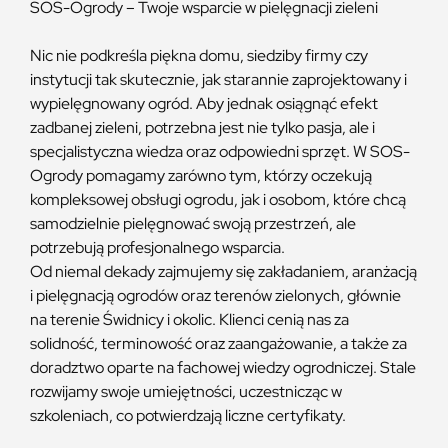
SOS-Ogrody – Twoje wsparcie w pielęgnacji zieleni
Nic nie podkreśla piękna domu, siedziby firmy czy
instytucji tak skutecznie, jak starannie zaprojektowany i
wypielęgnowany ogród. Aby jednak osiągnąć efekt
zadbanej zieleni, potrzebna jest nie tylko pasja, ale i
specjalistyczna wiedza oraz odpowiedni sprzęt. W SOS-
Ogrody pomagamy zarówno tym, którzy oczekują
kompleksowej obsługi ogrodu, jak i osobom, które chcą
samodzielnie pielęgnować swoją przestrzeń, ale
potrzebują profesjonalnego wsparcia.
Od niemal dekady zajmujemy się zakładaniem, aranżacją
i pielęgnacją ogrodów oraz terenów zielonych, głównie
na terenie Świdnicy i okolic. Klienci cenią nas za
solidność, terminowość oraz zaangażowanie, a także za
doradztwo oparte na fachowej wiedzy ogrodniczej. Stale
rozwijamy swoje umiejętności, uczestnicząc w
szkoleniach, co potwierdzają liczne certyfikaty.