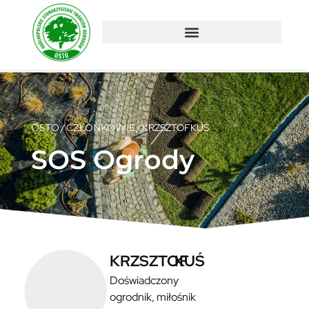
OSTO
/
CZŁONKOWIE
/
KRZSZTOF
KUŚ
SOS Ogrody
KRZSZTOF
KUŚ
Doświadczony
ogrodnik, miłośnik