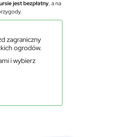
ursie jest bezpłatny
, a na
przygody.
zd zagraniczny
ckich ogrodów.
ami i wybierz