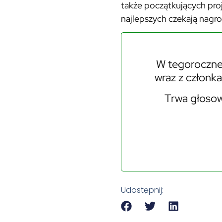
także początkujących proj
najlepszych czekają nagr
W tegorocznej
wraz z członk
Trwa głosowa
Udostępnij: