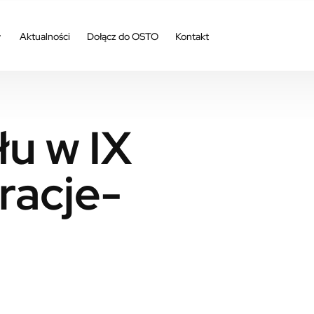
Aktualności
Dołącz do OSTO
Kontakt
u w IX
racje-