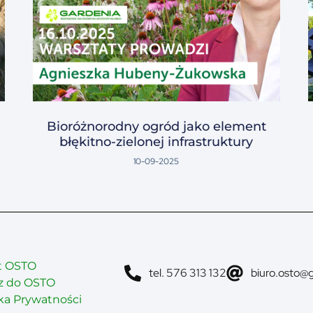
Bioróżnorodny ogród jako element
błękitno-zielonej infrastruktury
10-09-2025
t OSTO
tel. 576 313 132
biuro.osto@
z do OSTO
yka Prywatności